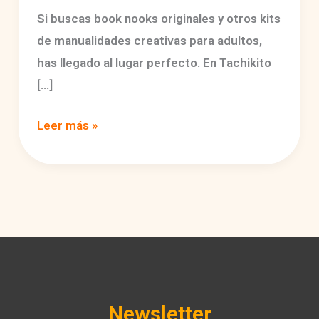
Si buscas book nooks originales y otros kits
de manualidades creativas para adultos,
has llegado al lugar perfecto. En Tachikito
[…]
Book
Leer más »
Nooks
Originales:
Kits
de
Manualidades
DIY
en
Tachikito
Newsletter