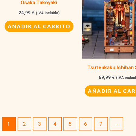
Osaka Takoyaki
24,99
€
(IVA incluido)
AÑADIR AL CARRITO
Tsutenkaku Ichiban 
69,99
€
(IVA inclui
AÑADIR AL CAR
1
2
3
4
5
6
7
→