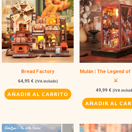
Bread Factory
Mulán | The Legend of
⚔️
64,95
€
(IVA incluido)
49,99
€
(IVA inclui
AÑADIR AL CARRITO
AÑADIR AL CAR