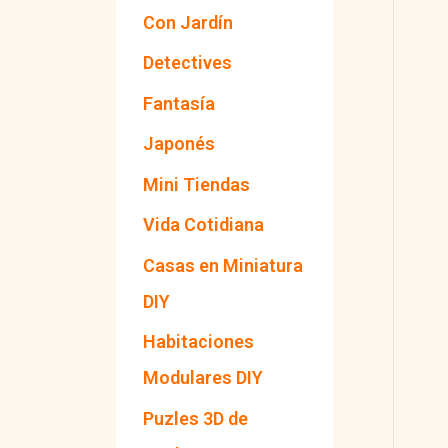
l
Con Jardín
i
Detectives
d
Fantasía
a
d
Japonés
Mini Tiendas
Vida Cotidiana
Casas en Miniatura
DIY
Habitaciones
Modulares DIY
Puzles 3D de