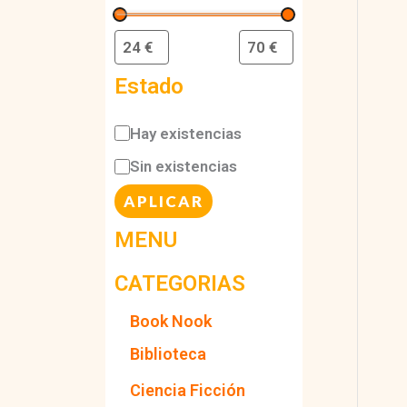
Estado
D
Hay existencias
i
Sin existencias
s
APLICAR
p
MENU
o
CATEGORIAS
n
i
Book Nook
b
Biblioteca
i
Ciencia Ficción