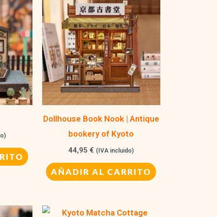
Dollhouse Book Nook | Antique
bookery of Kyoto
do)
44,95
€
(IVA incluido)
RITO
AÑADIR AL CARRITO