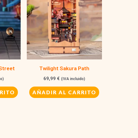
Street
Twilight Sakura Path
69,99
€
do)
(IVA incluido)
RITO
AÑADIR AL CARRITO