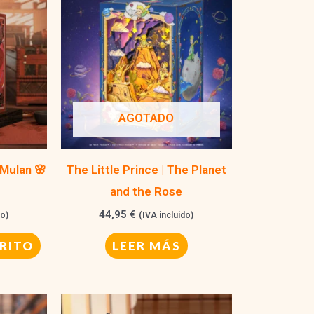
AGOTADO
 Mulan 🌸
The Little Prince | The Planet
and the Rose
44,95
€
do)
(IVA incluido)
RITO
LEER MÁS