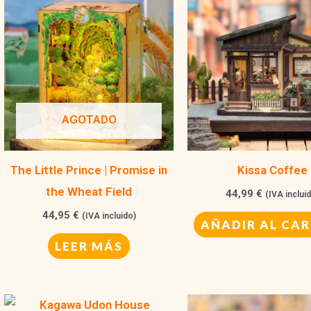
AGOTADO
The Little Prince | Promise in
Kissa Coffee
the Wheat Field
44,99
€
(IVA inclui
44,95
€
(IVA incluido)
AÑADIR AL CAR
LEER MÁS