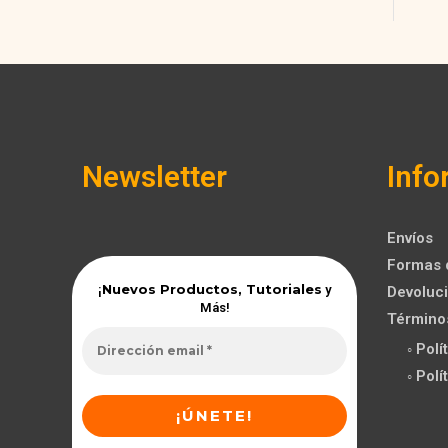
Newsletter
Info
Envíos
Formas 
Nuevos Productos, Tutoriales
¡
y
Devoluci
Más!
Término
◦ Pol
◦ Pol