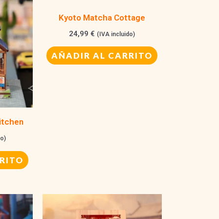
Kyoto Matcha Cottage
24,99
€
(IVA incluido)
AÑADIR AL CARRITO
itchen
do)
RITO