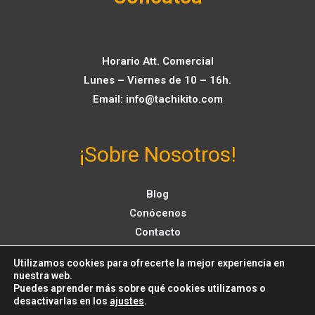
Horario Att. Comercial
Lunes – Viernes de 10 – 16h.
Email:
info@tachikito.com
¡Sobre Nosotros!
Blog
Conócenos
Contacto
Utilizamos cookies para ofrecerte la mejor experiencia en
nuestra web.
Puedes aprender más sobre qué cookies utilizamos o
© 2026
tachikito.com
-
Todos los Derechos Reservados
-
desactivarlas en los
ajustes
.