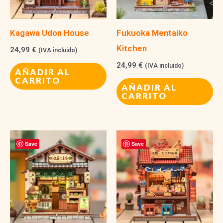
Kagawa Udon House
Fukuoka Mentaiko
Kitchen
24,99
€
(IVA incluido)
24,99
€
(IVA incluido)
AÑADIR AL
CARRITO
AÑADIR AL
CARRITO
Save
Save