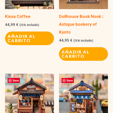
Kissa Coffee
Dollhouse Book Nook |
Antique bookery of
44,99
€
(IVA incluido)
Kyoto
AÑADIR AL
CARRITO
44,95
€
(IVA incluido)
AÑADIR AL
CARRITO
Save
Save