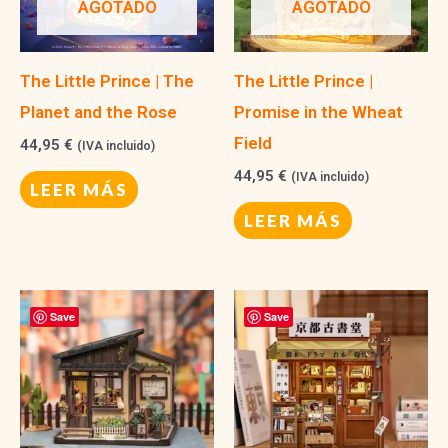
AGOTADO
AGOTADO
The Little Prince | The
The Little Prince |
Planet and the Rose
Promise in the Wheat
Field
44,95
€
(IVA incluido)
44,95
€
(IVA incluido)
LEER MÁS
LEER MÁS
Save
Save