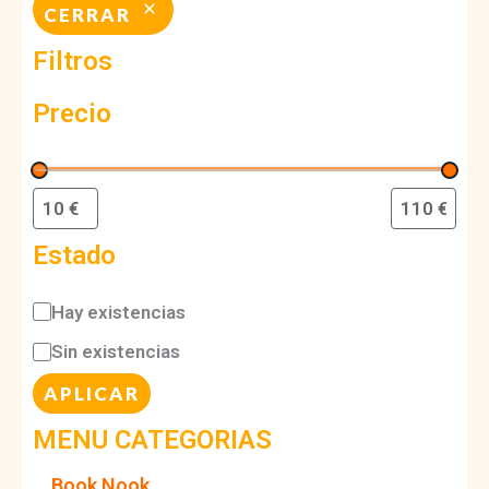
CERRAR
Filtros
Precio
Estado
E
Hay existencias
s
Sin existencias
t
APLICAR
a
MENU CATEGORIAS
d
Book Nook