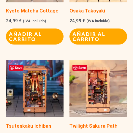
Kyoto Matcha Cottage
Osaka Takoyaki
24,99
€
24,99
€
(IVA incluido)
(IVA incluido)
AÑADIR AL
AÑADIR AL
CARRITO
CARRITO
Save
Save
Tsutenkaku Ichiban
Twilight Sakura Path