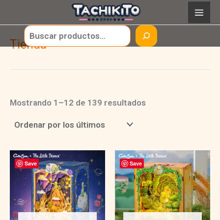
Ir
al
Buscar
contenido
Tienda
Ordenado
Mostrando 1–12 de 139 resultados
por
los
últimos
Save
Save