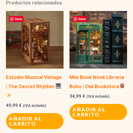
Productos relacionados
Save
Save
Estudio Musical Vintage
Mini Book Nook Librería
| The Secret Rhythm
Búho | Owl Bookstore
34,99
€
(IVA incluido)
49,99
€
(IVA incluido)
AÑADIR AL
CARRITO
AÑADIR AL
CARRITO