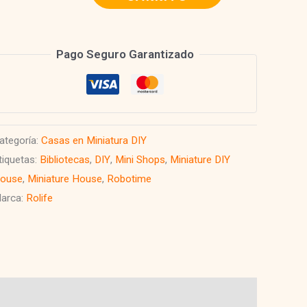
IY
ouse
Pago Seguro Garantizado
orner
ookstore
antidad
ategoría:
Casas en Miniatura DIY
tiquetas:
Bibliotecas
,
DIY
,
Mini Shops
,
Miniature DIY
ouse
,
Miniature House
,
Robotime
arca:
Rolife