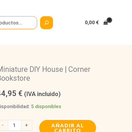
0,00
€
Miniature DIY House | Corner
Bookstore
44,95
€
(IVA incluido)
isponibilidad:
5 disponibles
iniature
-
+
AÑADIR AL
CARRITO