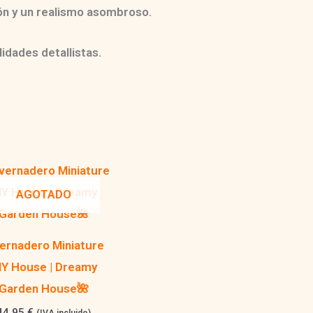
ión y un realismo asombroso.
idades detallistas.
AGOTADO
vernadero Miniature
IY House | Dreamy
Garden House​​​🌺​
44,95
€
(IVA incluido)