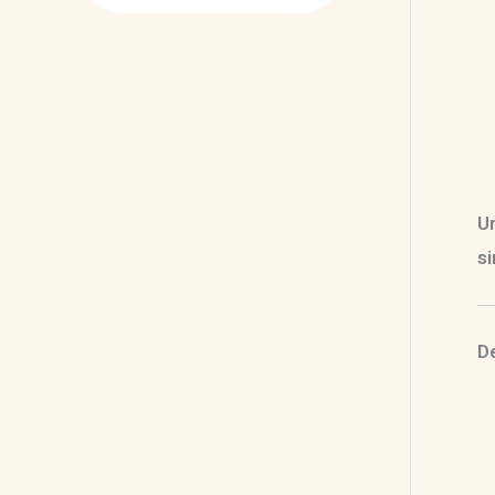
U
si
De