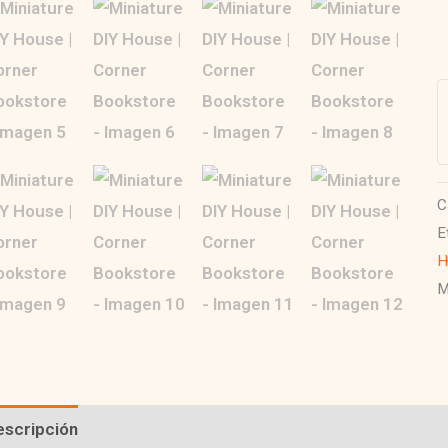
D
H
|
C
B
c
C
E
H
M
escripción
Información adicional
Valoraciones (0)