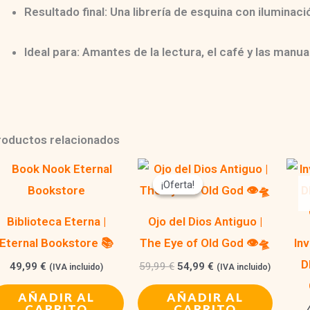
Resultado final:
Una librería de esquina con iluminac
Ideal para:
Amantes de la lectura, el café y las manual
roductos relacionados
¡Oferta!
¡Oferta!
Biblioteca Eterna |
Ojo del Dios Antiguo |
Eternal Bookstore 📚
The Eye of Old God 👁️🛸
In
D
El
El
49,99
€
59,99
€
54,99
€
(IVA incluido)
(IVA incluido)
precio
precio
original
actual
AÑADIR AL
AÑADIR AL
era:
es:
CARRITO
CARRITO