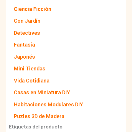
Ciencia Ficción
b
i
Con Jardín
l
Detectives
i
Fantasía
d
Japonés
a
Mini Tiendas
d
Vida Cotidiana
Casas en Miniatura DIY
Habitaciones Modulares DIY
Puzles 3D de Madera
Etiquetas del producto