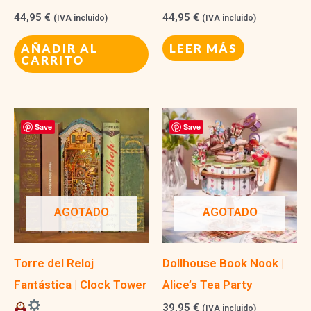
44,95
€
44,95
€
(IVA incluido)
(IVA incluido)
AÑADIR AL
LEER MÁS
CARRITO
Save
Save
AGOTADO
AGOTADO
Torre del Reloj
Dollhouse Book Nook |
Fantástica | Clock Tower
Alice’s Tea Party
39,95
€
(IVA incluido)