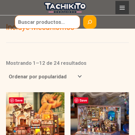
Ir
al
Buscar
contenido
Incluye Mecanismos
Ordenado
Mostrando 1–12 de 24 resultados
por
popularidad
Save
Save