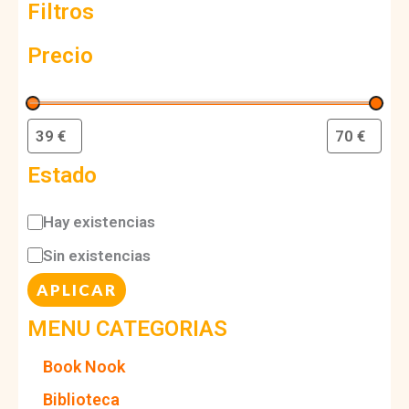
Filtros
Precio
Estado
D
Hay existencias
i
Sin existencias
s
APLICAR
p
MENU CATEGORIAS
o
Book Nook
n
Biblioteca
i