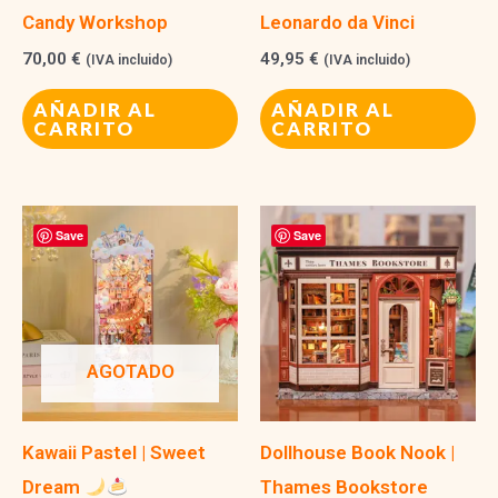
Candy Workshop
Leonardo da Vinci
70,00
€
49,95
€
(IVA incluido)
(IVA incluido)
AÑADIR AL
AÑADIR AL
CARRITO
CARRITO
Save
Save
AGOTADO
Kawaii Pastel | Sweet
Dollhouse Book Nook |
Dream
Thames Bookstore