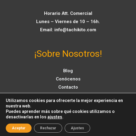
Horario Att. Comercial
Lunes – Viernes de 10 – 16h.
Email:
info@tachikito.com
¡Sobre Nosotros!
Blog
Conócenos
Contacto
Utilizamos cookies para ofrecerte la mejor experiencia en
nuestra web.
Puedes aprender más sobre qué cookies utilizamos o
© 2026
tachikito.com
-
Todos los Derechos Reservados
-
desactivarlas en los
ajustes
.
Powered by [Fly and Ciri].
Aceptar
Rechazar
Ajustes