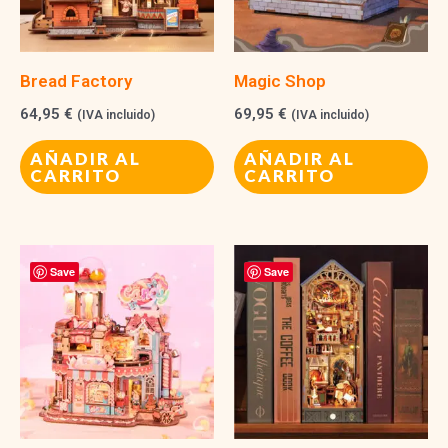
Bread Factory
Magic Shop
64,95
€
69,95
€
(IVA incluido)
(IVA incluido)
AÑADIR AL
AÑADIR AL
CARRITO
CARRITO
Save
Save