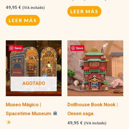
49,95
€
(IVA incluido)
LEER MÁS
LEER MÁS
Save
Save
AGOTADO
Museo Mágico |
Dollhouse Book Nook |
Spacetime Museum
Onsen saga
49,95
€
(IVA incluido)