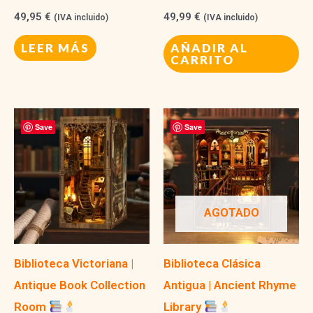
49,95
€
49,99
€
(IVA incluido)
(IVA incluido)
LEER MÁS
AÑADIR AL
CARRITO
Save
Save
AGOTADO
Biblioteca Victoriana |
Biblioteca Clásica
Antique Book Collection
Antigua | Ancient Rhyme
Room
Library