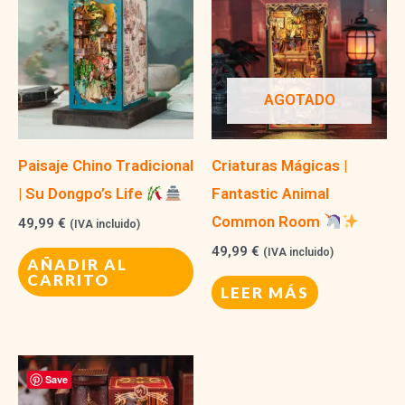
AGOTADO
Paisaje Chino Tradicional
Criaturas Mágicas |
| Su Dongpo’s Life
Fantastic Animal
Common Room
49,99
€
(IVA incluido)
49,99
€
(IVA incluido)
AÑADIR AL
CARRITO
LEER MÁS
Save