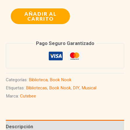
Estudio
AÑADIR AL
CARRITO
Musical
Vintage
|
Pago Seguro Garantizado
The
Secret
Rhythm
Categorías:
Biblioteca
,
Book Nook
Etiquetas:
Bibliotecas
,
Book Nook
,
DIY
,
Musical
cantidad
Marca:
Cutebee
Descripción