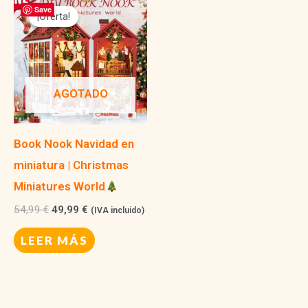
Save
¡Oferta!
¡Oferta!
AGOTADO
Book Nook Navidad en
miniatura | Christmas
Miniatures World
El
El
54,99
€
49,99
€
(IVA incluido)
precio
precio
original
actual
LEER MÁS
era:
es:
54,99 €.
49,99 €.