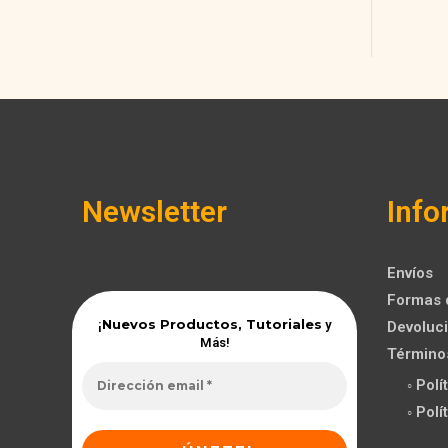
Newsletter
Info
Envíos
Formas 
Nuevos Productos, Tutoriales
¡
y
Devoluci
Más!
Término
◦ Pol
◦ Pol