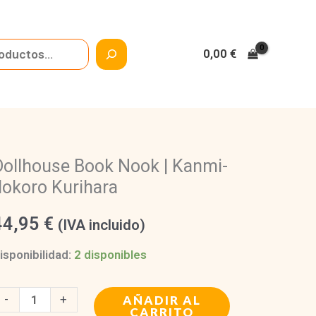
0,00
€
Dollhouse Book Nook | Kanmi-
dokoro Kurihara
44,95
€
(IVA incluido)
isponibilidad:
2 disponibles
ollhouse
-
+
AÑADIR AL
CARRITO