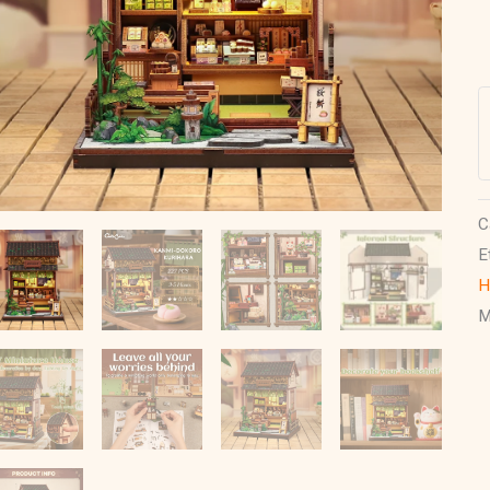
B
N
|
K
d
K
c
C
E
H
M