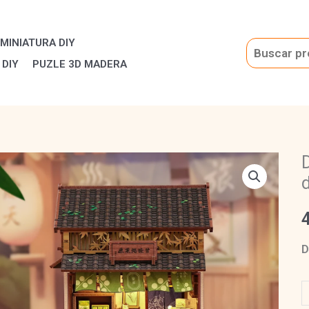
Nook
|
MINIATURA DIY
Kanmi-
Buscar
 DIY
PUZLE 3D MADERA
dokoro
Kurihara
cantidad
D
D