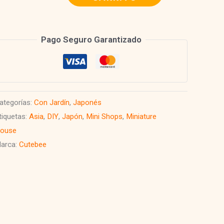
ook
ook
Pago Seguro Garantizado
anmi-
okoro
urihara
antidad
ategorías:
Con Jardín
,
Japonés
tiquetas:
Asia
,
DIY
,
Japón
,
Mini Shops
,
Miniature
ouse
arca:
Cutebee