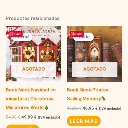
Productos relacionados
Save
Save
¡Oferta!
¡Oferta!
¡Oferta!
¡Oferta!
AGOTADO
AGOTADO
Book Nook Navidad en
Book Nook Piratas |
miniatura | Christmas
Sailing Memory
Miniatures World
El
El
49,99
€
46,95
€
(IVA incluido)
precio
precio
El
El
54,99
€
49,99
€
(IVA incluido)
original
actual
LEER MÁS
precio
precio
era:
es:
original
actual