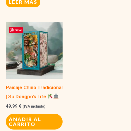
LEER MÁS
49,99 €.
46,95 €.
era:
es:
54,99 €.
49,99 €.
Save
Paisaje Chino Tradicional
| Su Dongpo’s Life
49,99
€
(IVA incluido)
AÑADIR AL
CARRITO