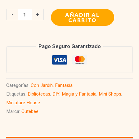
Dollhouse
-
+
AÑADIR AL
CARRITO
Book
Nook
|
Pago Seguro Garantizado
The
Astrology
Bookshop
cantidad
Categorías:
Con Jardín
,
Fantasía
Etiquetas:
Bibliotecas
,
DIY
,
Magia y Fantasía
,
Mini Shops
,
Miniature House
Marca:
Cutebee