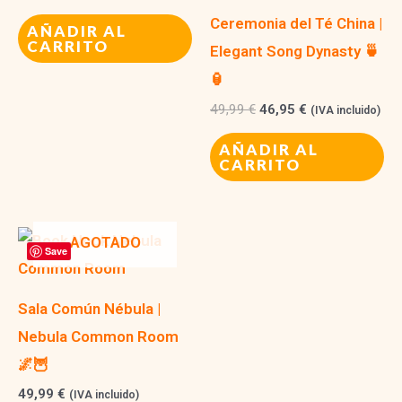
Ceremonia del Té China |
AÑADIR AL
CARRITO
Elegant Song Dynasty 🍵
🏮
El
El
49,99
€
46,95
€
(IVA incluido)
precio
precio
original
actual
AÑADIR AL
era:
es:
CARRITO
49,99 €.
46,95 €.
AGOTADO
Save
Sala Común Nébula |
Nebula Common Room
🌌🦉
49,99
€
(IVA incluido)