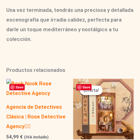
Una vez terminada, tendrás una
preciosa y detallada
escenografía
que irradia calidez, perfecta para
darle un toque mediterráneo y nostálgico a tu
colección.
Productos relacionados
Save
Save
¡Oferta!
¡Oferta!
Agencia de Detectives
Clásica | Rose Detective
Agency🕵️‍♀️
54,99
€
(IVA incluido)